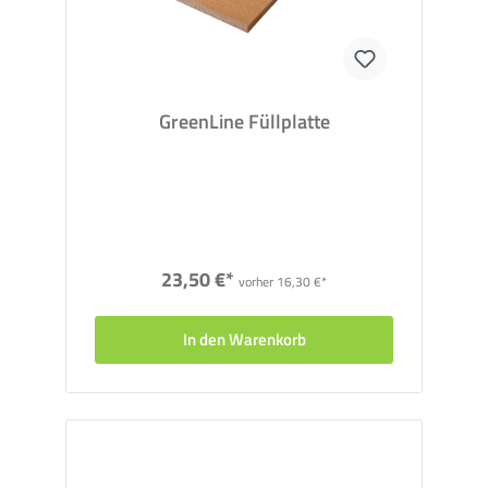
hochwärmeleitenden Mineralplatten werden auf einer
Trennfolie im schleppenden Verband verlegt und an den
Stoßkanten mit dem Epoxi-Kleber verklebt. Nach einer
Trocknungszeit von 24 Stunden kann nahezu jeder
Bodenbelag verlegt werden.
GreenLine Füllplatte
CompactFloor EXPERT Epoxi-Kleber
Der lösungsmittelfreie & thixotrope
Epoxi-Kleber
besteht
aus zwei Komponenten (Harz und Härter) und wird im
abgestimmten Gebinde geliefert. Nach dem Mischen
werden mit dem Kleber die CompactFloor EXPERT-Platten
an den Stoßkanten verklebt.
23,50 €*
vorher 16,30 €*
Bitte beachten Sie:
Die Sparpakete sind unteilbare Pakete,
eine Rückgabe einzelner Komponenten ist nicht möglich.
In den Warenkorb