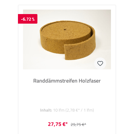
-6.72 %
Randdämmstreifen Holzfaser
Inhalt:
10 lfm
(2,78 €* / 1 lfm)
27,75 €*
29,75 €*