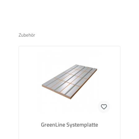
Die
Systemplatten
der Fußbodenheizung kombinieren bei
einer Höhe von 30 mm Rohrkanal und Dämmung
(Holzfaser mit WLG 040) und ermöglichen so eine einfache
Verlegung. Dank der Rohrkanäle muss das Heizrohr nicht
umständlich fixiert werden, der Verlegeabstand von
Zubehör
166mm wird automatisch eingehalten. Die Systemplatten
lassen sich mit geringem Werkzeugeinsatz an den Raum
angepassen. Die werksseitig aufgeklebten
Wärmeleitbleche aus Aluminium sorgen so für eine
schnelle und gleichmäßige Wärmeabgabe an den
Bodenbelag.
GreenLine Umlenkbögen
Die GreenLine
Umlenkbögen
werden zur Bogenführung
des Heizrohrs in Randbereichen genutzt. Genau wie die
Systemplatten kombinieren sie Rohrkanal und Dämmung
(Holzfaser mit WLG 040). Auf jeder Platte sind drei Bögen,
die einzeln gelöst werden können.
GreenLine Systemplatte
GreenLine Füllplatten