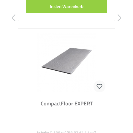
In den Warenkorb
CompactFloor EXPERT
Inhalt:
0.186 m²
(58,87 €* / 1 m²)