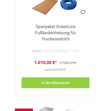
Sparpaket GreenLine
Fußbodenheizung für
Trockenestrich
Inhalt:
10 m²
(101,00 €* / 1 m²)
1.010,00 €*
1.128,43 €*
vorher 870,00 €*
In den Warenkorb