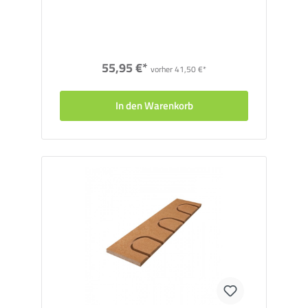
Die
Füllplatten
sind Blankoelemente und dienen zum
Auffüllen von unbeheizten Randbereichen. Bei Bedarf
können Rohrkanäle mit einer Oberfräse eingeschnitten
werden.
55,95 €*
vorher 41,50 €*
QuickTherm Wärmeverteilbleche für Umlenkbögen
Die
Wärmeverteilbleche
aus Aluminium werden auf
In den Warenkorb
Umlenkbögen verklebt und sorgen so für eine
gleichmäßige Wärmeabgabe.
Heizrohr MVR
Das
Aluminium-Mehrschichtverbundrohr
(MVR) mit
einem Durchmesser von 16x2,00 mm vereint die Vorteile
von Aluminium und Kunststoff: Die innere
Aluminiumschicht ermöglicht das Biegen des Heizrohrs,
die innere und äußere Kunststoffschicht schützen den
Aluminiumkern vor äußeren Einflüssen. Material: (PE-
RT/AL/PE-RT)
Randdämmstreifen GreenLine
Der
Randdämmstreifen
aus doppellagiger Wellpappe ist