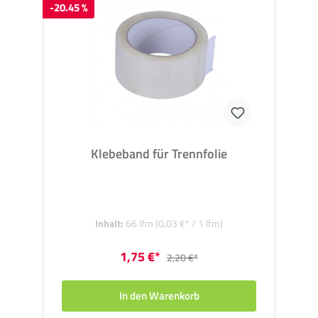
-20.45 %
Klebeband für Trennfolie
Inhalt:
66 lfm
(0,03 €* / 1 lfm)
1,75 €*
2,20 €*
In den Warenkorb