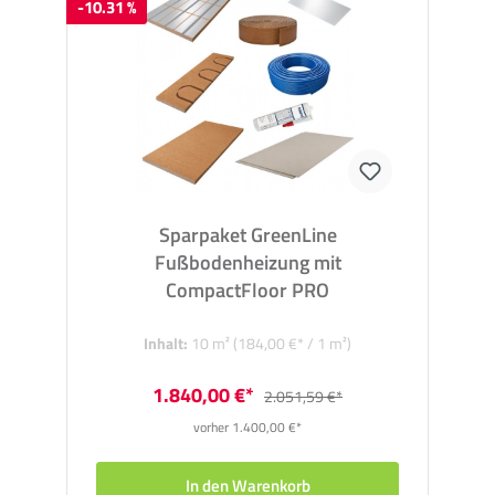
-10.31 %
Sparpaket GreenLine
Fußbodenheizung mit
CompactFloor PRO
Inhalt:
10 m²
(184,00 €* / 1 m²)
1.840,00 €*
2.051,59 €*
vorher 1.400,00 €*
In den Warenkorb