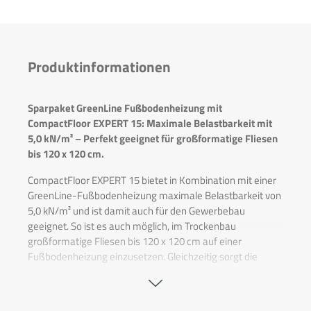
Produktinformationen
Sparpaket GreenLine Fußbodenheizung mit
CompactFloor EXPERT 15: Maximale Belastbarkeit mit
5,0 kN/m² – Perfekt geeignet für großformatige Fliesen
bis 120 x 120 cm.
CompactFloor EXPERT 15 bietet in Kombination mit einer
GreenLine-Fußbodenheizung maximale Belastbarkeit von
5,0 kN/m² und ist damit auch für den Gewerbebau
geeignet. So ist es auch möglich, im Trockenbau
großformatige Fliesen bis 120 x 120 cm auf einer
Fußbodenheizung einzusetzen. Gleichzeitig sorgt die
Mineralplatte für eine hohe Wärmeleitung, so dass die
GreenLine Fußbodenheizung sparsam und effizient
arbeitet. Dank Ihrer Höhe von nur 45 mm zzgl. Bodenbelag