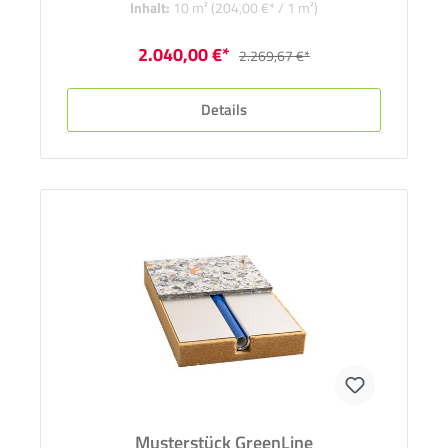
Inhalt:
10 m²
(204,00 €* / 1 m²)
2.040,00 €*
2.269,67 €*
Details
Musterstück GreenLine