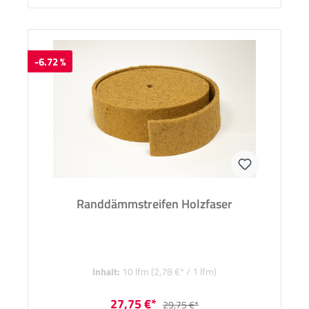
-6.72 %
Randdämmstreifen Holzfaser
Inhalt:
10 lfm
(2,78 €* / 1 lfm)
27,75 €*
29,75 €*