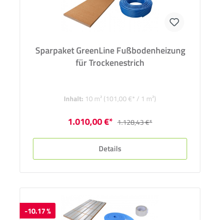
Sparpaket GreenLine Fußbodenheizung
für Trockenestrich
Inhalt:
10 m²
(101,00 €* / 1 m²)
1.010,00 €*
1.128,43 €*
Details
-10.17 %