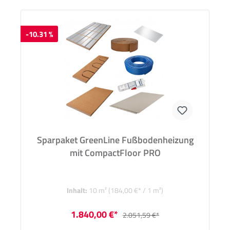
-10.31 %
Sparpaket GreenLine Fußbodenheizung
mit CompactFloor PRO
Inhalt:
10 m²
(184,00 €* / 1 m²)
1.840,00 €*
2.051,59 €*