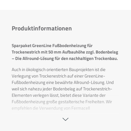
Produktinformationen
Sparpaket GreenLine Fußbodenheizung für
Trockenestrich mit 50 mm Aufbauhöhe zzgl. Bodenbelag
– Die Allround-Lösung für den nachhaltigen Trockenbau.
Auch in ökologisch orientierten Bauprojekten ist die
Verlegung von Trockenestrich auf einer GreenLine-
Fußbodenheizung eine bewährte Allround-Lösung. Und
weil sich nahezu jeder Bodenbelag auf Trockenestrich-
Elementen verlegen lässt, bietet diese Variante der
Fußbodenheizung große gestalterische Freiheiten. Wir
empfehlen die Verwendung von Fermacell
Trockenestrich-Elementen mit einer Stärke von 20 mm,
dies ermöglicht eine Aufbauhöhe ab 50 mm inklusive
Trockenestrich.
Dieses Sparpaket eignet sich auch für