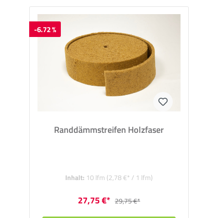
-6.72 %
Randdämmstreifen Holzfaser
Inhalt:
10 lfm
(2,78 €* / 1 lfm)
27,75 €*
29,75 €*