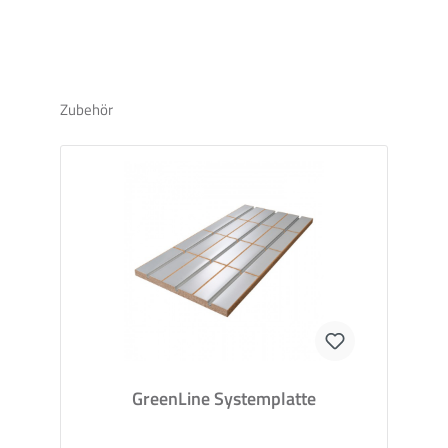
QuickTherm Wärmeverteilbleche für Umlenkbögen
Die Wärmeverteilbleche aus Aluminium werden auf
Umlenkbögen verklebt und sorgen so für eine
gleichmäßige Wärmeabgabe.
Zubehör
Heizrohr MVR
Das Aluminium-Mehrschichtverbundrohr (MVR) mit
einem Durchmesser von 16x2,00 mm vereint die Vorteile
von Aluminium und Kunststoff: Die innere
Aluminiumschicht ermöglicht das Biegen des Heizrohrs,
die innere und äußere Kunststoffschicht schützen den
Aluminiumkern vor äußeren Einflüssen. Material: (PE-
RT/AL/PE-RT)
Randdämmstreifen
Der Randdämmstreifen aus doppellagiger Wellpappe ist
ein Recycling-Produkt und besteht zu 70% aus Altpapier. Er
sorgt für eine Schallentkopplung zwischen
GreenLine Systemplatte
Lastverteilschicht und anderen Bauteilen (z.B. Wänden)
und kompensiert durch seine Flexibilität thermische