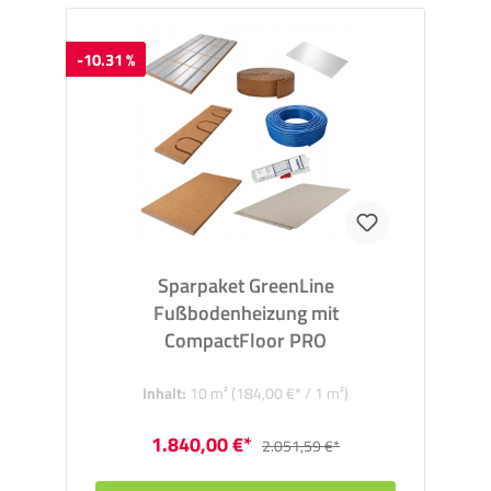
-10.31 %
Sparpaket GreenLine
Fußbodenheizung mit
CompactFloor PRO
Inhalt:
10 m²
(184,00 €* / 1 m²)
1.840,00 €*
2.051,59 €*