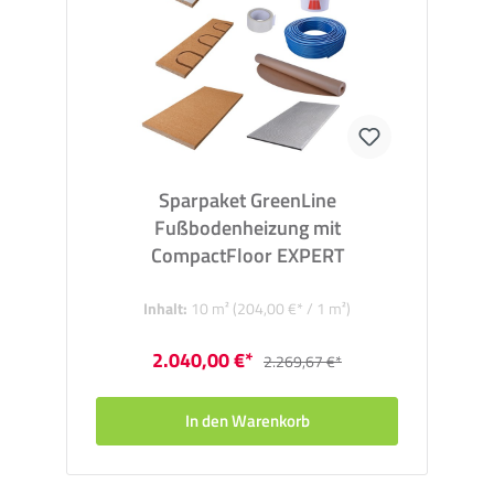
Sparpaket GreenLine
Fußbodenheizung mit
CompactFloor EXPERT
Inhalt:
10 m²
(204,00 €* / 1 m²)
2.040,00 €*
2.269,67 €*
In den Warenkorb