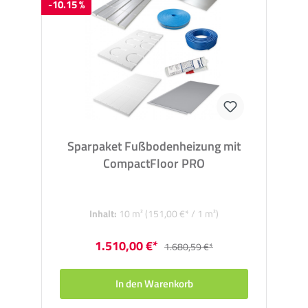
-10.15 %
Sparpaket Fußbodenheizung mit
CompactFloor PRO
Inhalt:
10 m²
(151,00 €* / 1 m²)
1.510,00 €*
1.680,59 €*
In den Warenkorb