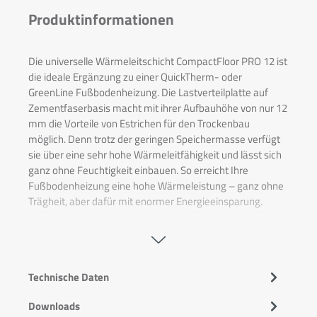
Produktinformationen
Die universelle Wärmeleitschicht CompactFloor PRO 12 ist
die ideale Ergänzung zu einer QuickTherm- oder
GreenLine Fußbodenheizung. Die Lastverteilplatte auf
Zementfaserbasis macht mit ihrer Aufbauhöhe von nur 12
mm die Vorteile von Estrichen für den Trockenbau
möglich. Denn trotz der geringen Speichermasse verfügt
sie über eine sehr hohe Wärmeleitfähigkeit und lässt sich
ganz ohne Feuchtigkeit einbauen. So erreicht Ihre
Fußbodenheizung eine hohe Wärmeleistung – ganz ohne
Trägheit, aber dafür mit enormer Energieeinsparung.
CompactFloor PRO 12 lässt sich durch eine geklebte
Stufenfalzverbindung ganz einfach verlegen. Zum
optimalen Verlegen werden Hybridkleber und das
Stichsägeblatt T 141 HM benötigt. Die Wärmeleitschicht
Technische Daten
ist für jeden Bodenbelag geeignet und passt sich somit
Downloads
Ihren Bedürfnissen an.