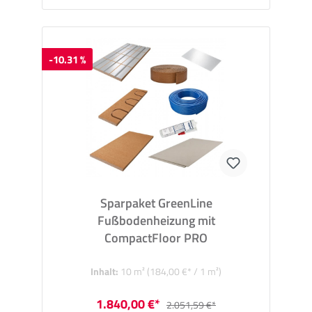
-10.31 %
Sparpaket GreenLine
Fußbodenheizung mit
CompactFloor PRO
Inhalt:
10 m²
(184,00 €* / 1 m²)
1.840,00 €*
2.051,59 €*