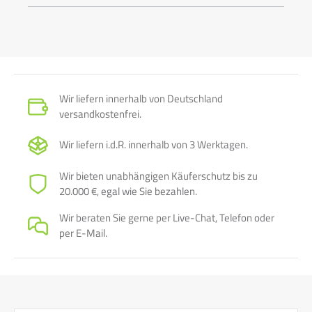
Bitte beachten Sie:
Aufgrund des Gewichts von 15,6 kg pro
m² kann CompactFloor PRO nur auf Paletten versendet
werden. Daher beträgt die Mindestabnahme 10 Platten,
dies entspricht 8,6 m².
• Abmessung: 1.210 x 710 x 12 mm
Wir liefern innerhalb von Deutschland
• Gewicht: 15,6 kg/ m²
versandkostenfrei.
• Wasserdampfdiffussionswiderstandszahl μ. 66 trocken |
30 nass
Wir liefern i.d.R. innerhalb von 3 Werktagen.
• Thermischer Ausdehnungskoeffizient: 0,0051 mm /mK
• Feuchtigkeitsdehnung: 0,0081 mm/m (bei 30-95% rel.
Wir bieten unabhängigen Käuferschutz bis zu
Luftfeuchtigkeit)
20.000 €, egal wie Sie bezahlen.
• Elastizitätsmodul E: ≥ 7500 N/mm²
• Brandverhalten nach DIN EN 13501-1: A2-s1, d0, nicht
Wir beraten Sie gerne per Live-Chat, Telefon oder
brennbar
per E-Mail.