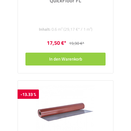
QuickFloor FL
Inhalt:
0.6 m²
(29,17 €* / 1 m²)
17,50 €*
19,90 €*
In den Warenkorb
-13.33 %