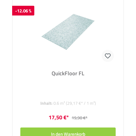
-12.06 %
QuickFloor FL
Inhalt:
0.6 m²
(29,17 €* / 1 m²)
17,50 €*
19,90 €*
In den Warenkorb