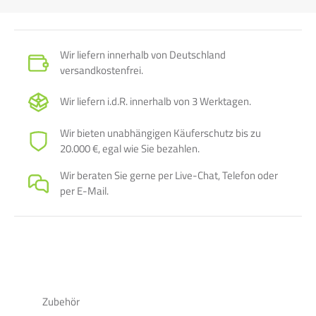
Behaglichkeit. Er ist programmbierbar und ermöglicht
somit, Schaltzeiten (bis zu 9 je Tag) und Temperaturen
entsprechend der persönlichen Gewohnheiten
Wir liefern innerhalb von Deutschland
einzustellen.
versandkostenfrei.
HF Netzteil AP/UP 300 W (Artikelnummer 303532)
Das Netzteil mit 300 Watt Leistungsaufnahme und mit 36
Wir liefern i.d.R. innerhalb von 3 Werktagen.
V AC Sicherheitskleinspannung (SELV) dient zum
Anschluss der Heizfolien. Der Netzanschluss 230 V AC
Wir bieten unabhängigen Käuferschutz bis zu
erfolgt durch das vorhandene Anschlusskabel. Die
20.000 €, egal wie Sie bezahlen.
Schnelldruckklemmen der Sekundärseite 36 V AC sorgen
Wir beraten Sie gerne per Live-Chat, Telefon oder
für einen werkzeuglosen Anschluss der Heizfolien.
per E-Mail.
Heizfolie vlieskaschiert 220 Watt/m² (Länge: 2,0 m)
(Artikelnummer 302643)
Die Heizfolie vlieskaschiert 220 Watt/m² lässt sich flexibel
und schnell in Decke, Wand & Boden (nur bei Fliesen als
Bodenbelag) installieren. Durch die Perforation der
Heizfolie eignet sie sich optimal für Putzsysteme und
Zubehör
Spachtelmassen. Aufgrund der Schutzkleinspannung von