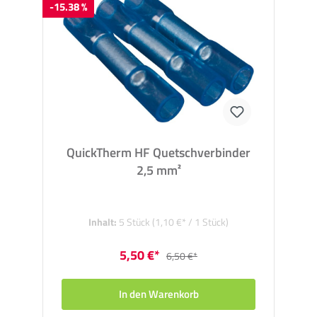
-15.38 %
QuickTherm HF Quetschverbinder
2,5 mm²
Inhalt:
5 Stück
(1,10 €* / 1 Stück)
5,50 €*
6,50 €*
In den Warenkorb