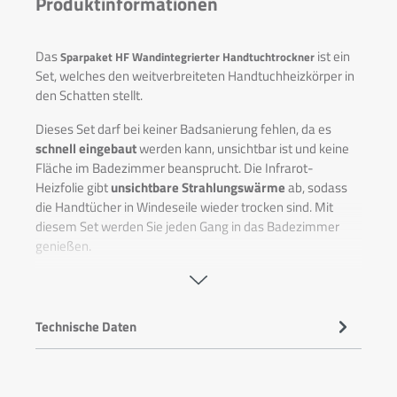
Produktinformationen
Das
ist ein
Sparpaket HF Wandintegrierter Handtuchtrockner
Set, welches den weitverbreiteten Handtuchheizkörper in
den Schatten stellt.
Dieses Set darf bei keiner Badsanierung fehlen, da es
schnell eingebaut
werden kann, unsichtbar ist und keine
Fläche im Badezimmer beansprucht. Die Infrarot-
Heizfolie gibt
unsichtbare Strahlungswärme
ab, sodass
die Handtücher in Windeseile wieder trocken sind. Mit
diesem Set werden Sie jeden Gang in das Badezimmer
genießen.
Die folgenden Artikel sind im Sparpaket enthalten:
HF Raumthermostat Smart (Artikelnummer 303252)
Technische Daten
Der energieeinsparende Raumthermostat regelt die
Temperatur in Abhängigkeit der Raumtemperatur. Ein
zusätzlich integrierter Bodenfühler überwacht die
Oberflächentemperatur und sorgt somit für eine optimale