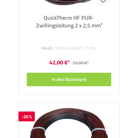
QuickTherm HF PUR-
Zwillingsleitung 2 x 2,5 mm²
Inhalt:
10 lfm
(4,20 €* / 1 lfm)
42,00 €*
55,00 €*
In den Warenkorb
-20 %