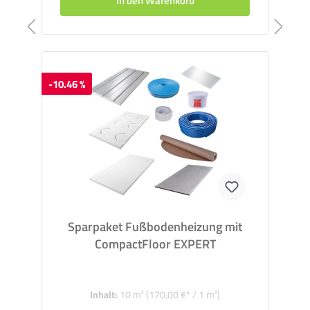
In den Warenkorb
-10.46 %
Sparpaket Fußbodenheizung mit
CompactFloor EXPERT
Inhalt:
10 m²
(170,00 €* / 1 m²)