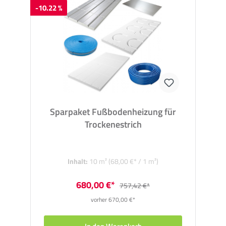
-10.22 %
Sparpaket Fußbodenheizung für
Trockenestrich
Inhalt:
10 m²
(68,00 €* / 1 m²)
680,00 €*
757,42 €*
vorher 670,00 €*