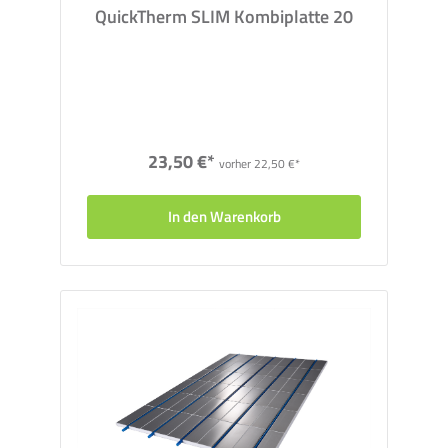
Auffüllen von unbeheizten Randbereichen. Bei Bedarf
QuickTherm SLIM Kombiplatte 20
können Rohrkanäle eingeschnitten werden.
QuickTherm Wärmeverteilbleche
Die Wärmeverteilbleche aus Aluminium werden auf
Umlenkbögen verklebt und sorgen so für eine
gleichmäßige Wärmeabgabe.
23,50 €*
vorher 22,50 €*
Heizrohr MVR
Das Aluminium-Mehrschichtverbundrohr(MVR) mit einem
Durchmesser von 16x2,00 mm vereint die Vorteile von
In den Warenkorb
Aluminium und Kunststoff: Die innere Aluminiumschicht
ermöglicht das Biegen des Heizrohrs, die innere und
äußere Kunststoffschicht schützen den Aluminiumkern
vor äußeren Einflüssen. Material: (PE-RT/AL/PE-RT)
Randdämmstreifen
Der Randdämmstreifen aus PE-Schaum sorgt für eine
Schallentkopplung zwischen Lastverteilschicht und
anderen Bauteilen (z.B. Wänden). Außerdem kompensiert
er durch seine Flexibilität thermische Ausdehnungen.