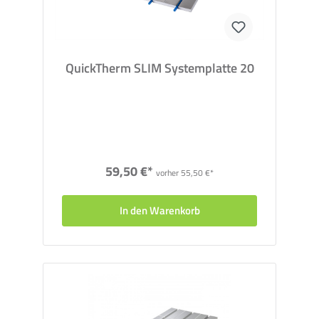
Lastverteilschicht QuickFloor FL
QuickFloor FL ist eine speziell für Fliesen entwickelte
Lastverteilschicht und ermöglicht mit seiner Stärke von 7
QuickTherm SLIM Systemplatte 20
mm niedrige Aufbauhöhen.
Tape für QuickFLoor FL
Mit dem robusten Gewebeband werden die QuickFLoor FL
Elemente an den Stößen verklebt.
Universalfixierung
59,50 €*
Mit der Universalfixierung werden die Systemplatten der
vorher 55,50 €*
Fußbodenheizung mit dem Untergrund und mit den
QuickFLoor FL-Platten verklebt.
In den Warenkorb
StabiFix Stabilisierungsleiste
Die Stabilisierungsleisten werden in Türdurchgängen
sowie unter den Auflageflächen von schweren Möbeln (z.
B. Küchenzeilen) eingesetzt und sorgen für eine noch
robustere Konstruktion.