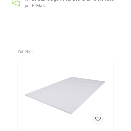
per E-Mail.
einer Höhe von 30 mm Rohrkanal und Dämmung (EPS
DEO WLG 035) und ermöglichen so eine einfache
Verlegung. Dank der Rohrkanäle muss das Heizrohr nicht
umständlich fixiert werden, der Verlegeabstand von
166mm wird automatisch eingehalten. Die Systemplatten
sind mit Sollbruchstellen ausgestattet, so dass sie sich
ohne Werkzeugeinsatz an den Raum anpassen lassen. Die
aufgeklebten Wärmeleitbleche aus Aluminium sorgen so
Zubehör
für eine schnelle und gleichmäßige Wärmeabgabe an den
Bodenbelag.
QuickTherm Umlenkbögen
Die QuickTherm Umlenkbögen werden zur Bogenführung
des Heizrohrs in Randbereichen genutzt. Genau wie die
Systemplatten kombinieren sie Rohrkanal und Dämmung
(EPS DEO WLG 035). Auf jeder Platte sind sechs Bögen, die
über Sollbruchstellen einzeln gelöst werden können.
QuickTherm Füllplatten
Die Füllplatten sind Blankoelemente und dienen zum